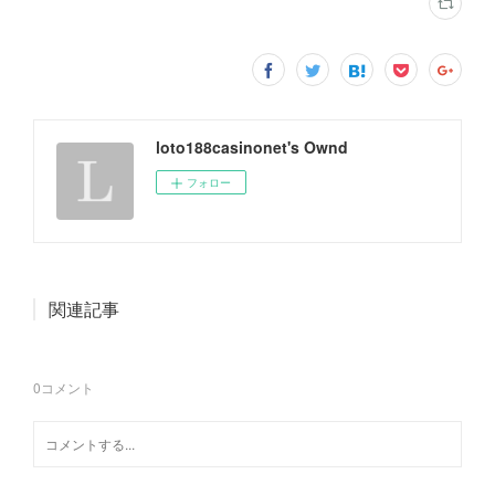
loto188casinonet's Ownd
フォロー
関連記事
0
コメント